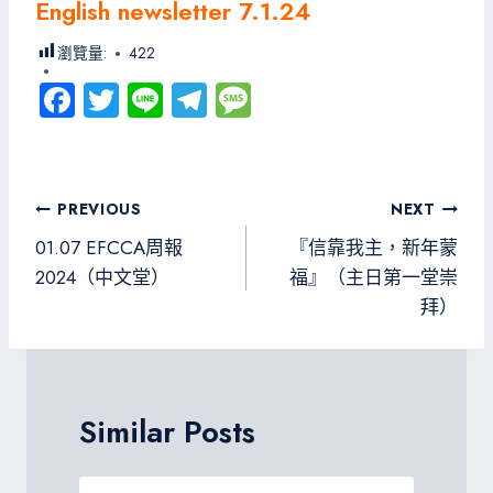
English newsletter 7.1.24
瀏覽量:
422
Fa
T
Li
Te
M
ce
wi
ne
le
es
b
tt
gr
sa
o
er
a
g
文
PREVIOUS
NEXT
ok
m
e
章
01.07 EFCCA周報
『信靠我主，新年蒙
導
2024（中文堂）
福』（主日第一堂崇
拜）
覽
Similar Posts