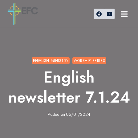
Skip
to
content
ENGLISH MINISTRY
WORSHIP SERIES
English
newsletter 7.1.24
Posted on
06/01/2024