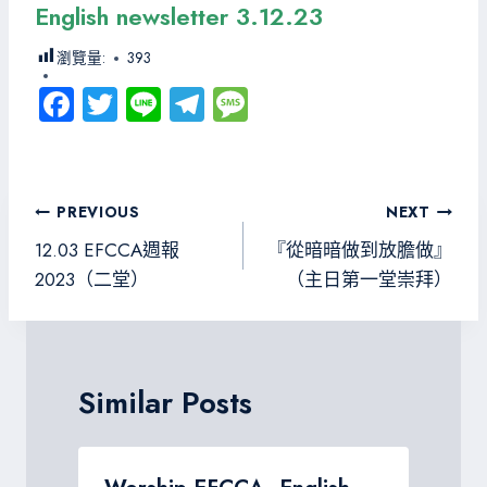
English newsletter 3.12.23
瀏覽量:
393
Fa
T
Li
Te
M
ce
wi
ne
le
es
b
tt
gr
sa
o
er
a
g
文
PREVIOUS
NEXT
ok
m
e
章
12.03 EFCCA週報
『從暗暗做到​​放膽做』
導
2023（二堂）
（主日第一堂崇拜）
覽
Similar Posts