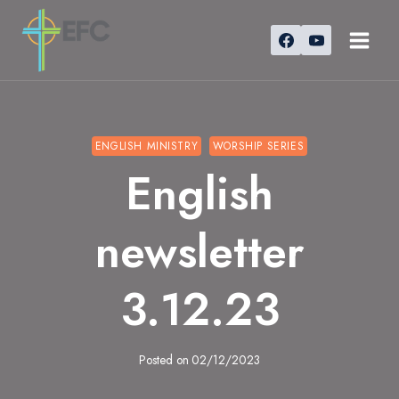
Skip
to
content
ENGLISH MINISTRY
WORSHIP SERIES
English
newsletter
3.12.23
Posted on
02/12/2023