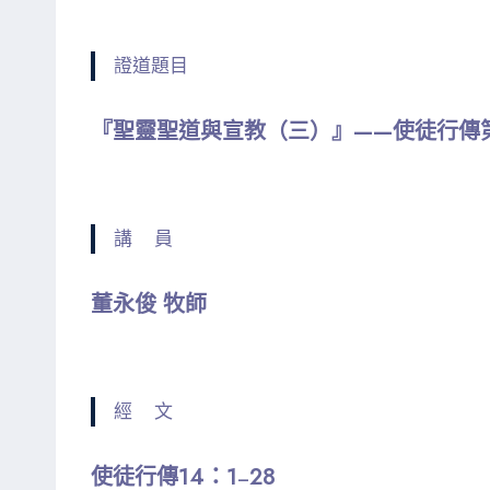
證道題目
『聖靈聖道與宣教（三）』——使徒行傳
講 員
董永俊 牧師
經 文
使徒行傳14：1
28
–