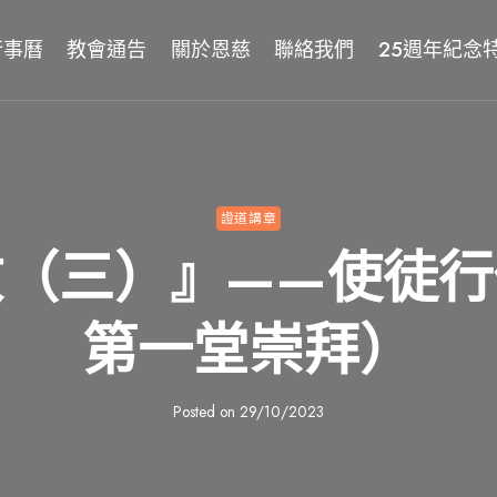
行事曆
教會通告
關於恩慈
聯絡我們
25週年紀念
證道講章
教（三）』——使徒行
第一堂崇拜）
Posted on
29/10/2023