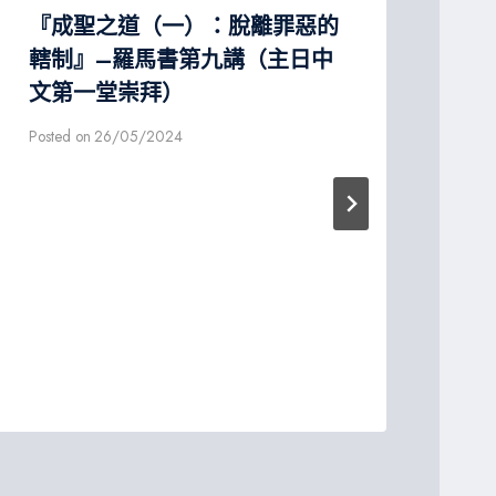
『成聖之道（一）：脫離罪惡的
醫
轄制』–羅馬書第九講（主日中
文
文第一堂崇拜）
Post
Posted on
26/05/2024