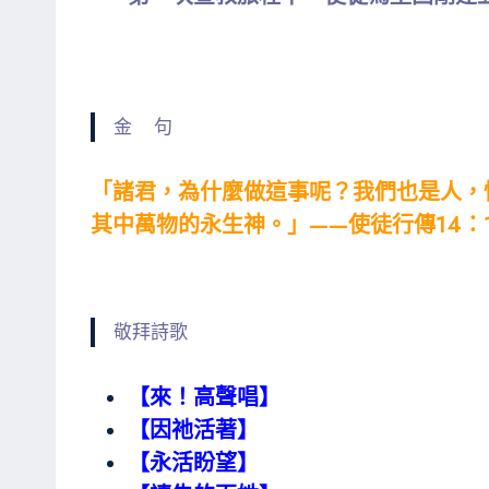
金 句
「諸君，為什麼做這事呢？我們也是人，
其中萬物的永生神。」——使徒行傳14：1
敬拜詩歌
【來！高聲唱】
【因祂活著】
【永活盼望】