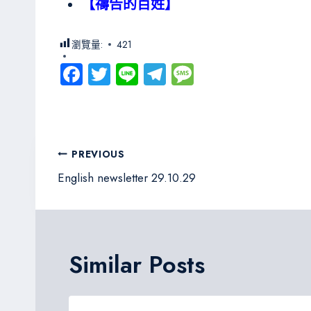
【禱告的百姓】
瀏覽量:
421
Fa
T
Li
Te
M
ce
wi
ne
le
es
b
tt
gr
sa
o
er
a
g
文
PREVIOUS
ok
m
e
章
English newsletter 29.10.29
導
覽
Similar Posts