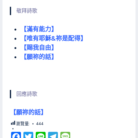
敬拜詩歌
【滿有能力】
【唯有耶穌&祢是配得】
【賜我自由】
【願祢的話】
回應詩歌
【願祢的話】
瀏覽量:
444
Fa
T
Li
Te
M