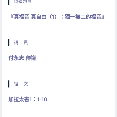
證道題目
『真福音 真自由（1）：獨一無二的福音』
講 員
付永忠 傳道
經 文
加拉太書1：1-10