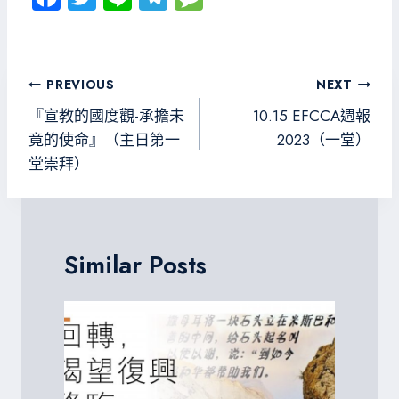
ce
wi
ne
le
es
b
tt
gr
sa
o
er
a
g
文
PREVIOUS
NEXT
ok
m
e
章
『宣教的國度觀-承擔未
10.15 EFCCA週報
導
竟的使命』（主日第一
2023（一堂）
堂崇拜）
覽
Similar Posts
P