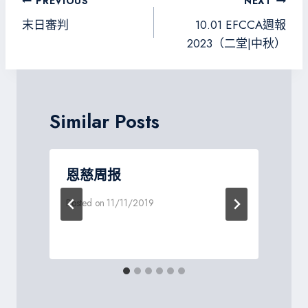
文
PREVIOUS
NEXT
ok
m
e
章
末日審判
10.01 EFCCA週報
導
2023（二堂|中秋）
覽
Similar Posts
一
恩慈周报
Posted on
11/11/2019
P