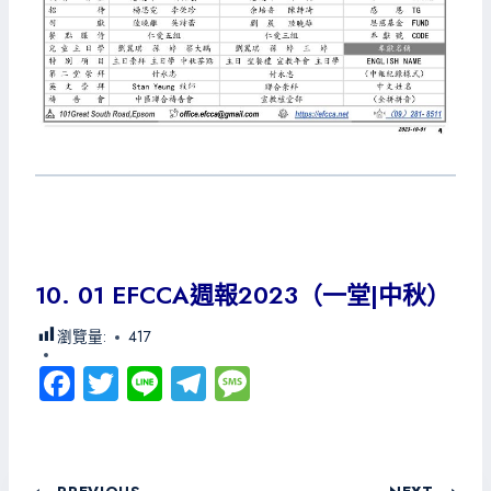
10. 01 EFCCA週報2023（一堂|中秋）
瀏覽量:
417
Fa
T
Li
Te
M
ce
wi
ne
le
es
b
tt
gr
sa
o
er
a
g