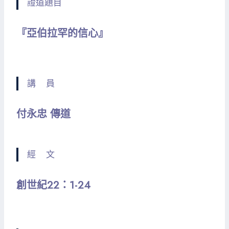
證道題目
『亞伯拉罕的信心』
講 員
付永忠 傳道
經 文
創世紀22：1-24