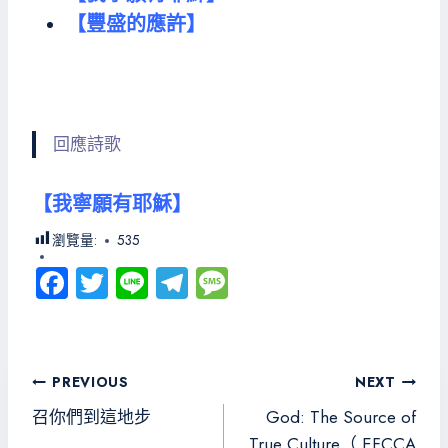
【豐盛的應許】
回應詩歌
【我寧願有耶穌】
瀏覽量:
535
Fa
T
Li
Te
M
ce
wi
ne
le
es
b
tt
gr
sa
o
er
a
g
文
PREVIOUS
NEXT
ok
m
e
章
召你們到這地步
God: The Source of
True Culture（ EFCCA