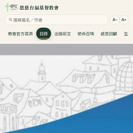
恩慈台福基督教會
A−
A+
教會官方首頁
目錄
出版前言
使命召喚
感恩回顧
生命