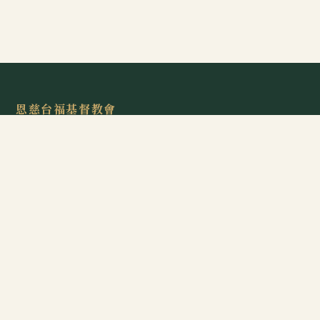
恩慈台福基督教會
EFCCA · Evangelical Formosan Church Central Auckland
「你們要稱謝耶和華，因他本為善；他的慈愛永遠長存。」
— 詩篇 107:1
聯絡資訊
101 Great South Rd, Epsom, Auckland 1051
電話 +64 9 281 8511
關於本紀念冊