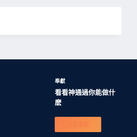
奉獻
看看神通過你能做什
麽
我要奉獻